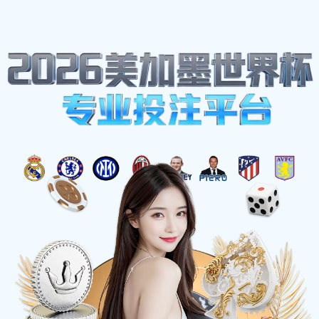
福安市孩速峰450号
+13166119642
hnmpyybis@126.com
工作时间: 上午9点 - 下午6点
体育明星
首页
-
体育明星