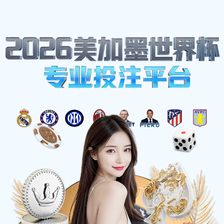
福安市孩速峰450号
+13166119642
hnmpyybis@126.com
工作时间: 上午9点 - 下午6点
体育热点
首页
-
体育热点