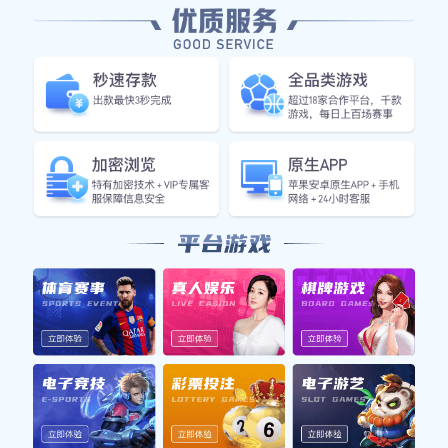
体育成就、社会责任和个人形象等。首先，在体育
成就方面，许多球员通过卓越的比赛表现赢得了广
泛赞誉。例如，一些球员在世界杯和洲际杯等重要
赛事中取得优异成绩，不仅为国家争光，也提升了
他们个人的知名度。
其次，社会责任感也是衡量一个球员影响力的重要
标准。近年来，越来越多的足球明星参与慈善活
动，通过捐款或亲自参与公益项目来回馈社会。这
种行为不仅增强了他们在公众心中的形象，也让更
多人关注到一些社会问题。