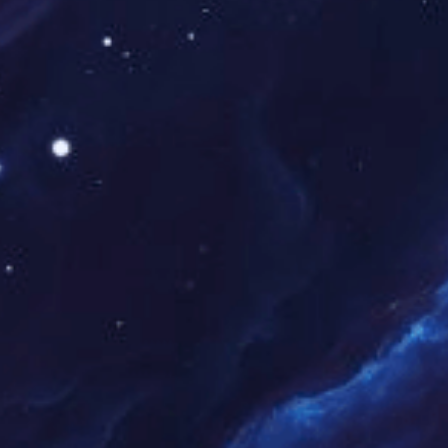
场挑战。
其整体实力毋庸置疑。除了任骏飞之外，球队还拥有
发挥着独特作用。这种多元化的人才组合，使得广
高的灵活性和适应性。
建立了一套完善而高效的体系。在教练战术安排
而形成合力。这种团队合作精神，不仅提高了训练
名队员都能最大限度地发挥自己的优势。
男篮也做足了准备。通过系统化的训练计划，以及
的竞技状态，以应对高强度赛事带来的压力。这些
发展基础，为新赛季创造更好的条件。
，而对于广东男篮而言，他们所采用的是一种灵活
端，通过快速传递与跑位，相互之间形成良好的配
机会。同时，在内线进攻时，也能够利用每位球员
率。
与协作，每当对方发起进攻时，全队成员都需迅速