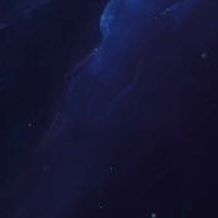
密配合，不仅可以限制对手得分，还会增加自身反
是面对怎样风格的大敌，广东男篮总能找出破解之
有队员之间相互信任及默契配合。通过不断磨合，
现流畅连接，从而提升整体表现。这种扎实而深入
基石，也是成功不可或缺的一部分。
中依然存在不少挑战。一方面，新加入的新秀和外
到初期阶段球队整体表现。因此，在磨合过程中，
实现逐步提升。
力，对抗水平越来越高。在这种情况下，要想继续
包括技术创新、战略调整等。同时，加强心理建
他们抵御来自外界压力所带来的负面影响，从容面
风险等因素，都可能给目标实现带来障碍。因此，
，以便及时调整策略，应对不确定性。这些都是未
汉族篮球能否再创辉煌的重要考量点。