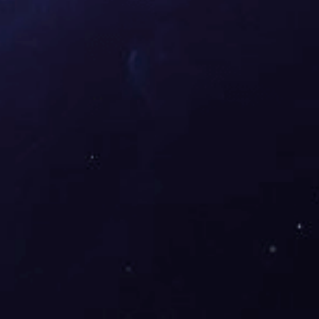
2025-12-20 23:35:03
贝尔格莱德红星足球明星的辉
煌历程与未来展望
2025-12-20 07:50:46
皇马足球明星是否已离世引发
球迷广泛关注与讨论
2025-12-19 15:07:32
足球明星感人瞬间大合集泪洒
赛场背后的故事与情感爆发视
频分享
2025-12-16 13:22:50