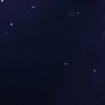
续发展的原因所在。因此，无论结果如何
总结：
综上所述，本次西班牙与瑞士之间精彩对
更是体现了一种精神：无论胜负，坚持拼
素养，再到团队合作，各个方面都显示出
范围内最受欢迎体育项目之一。
未来，我们期待两支球队能够继续发展壮
间都将成为历史的一部分。同时，也希望
分享其中乐趣，无畏挑战，共创辉煌！
上一篇
2014年巴西世界杯精彩出场仪式回顾墨
下一篇
阿联酋与泰国足球历史对比分析及发展轨