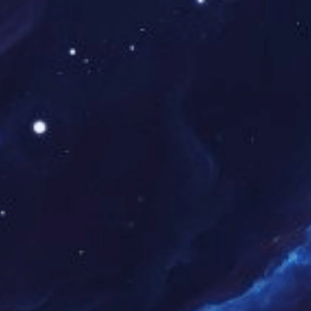
术布局。西班牙延续了他们传统的控球打法，通过
。他们在中场积极抢占主动权，不断通过短传配合
的策略，以稳固防守为主，利用长传快速反击来制
指挥官，在组织进攻时显得尤为重要。他们不仅负
。而瑞士则更多依赖于边路快速插上的球员，通过
异，使得整场比赛非常耐看，也让双方教练在临场
了适当调整。例如，当发现控球未能产生预期效果
士则适时加强了中后场拦截力度，以限制西班牙进
现代足球竞技中的一大看点。
味。例如，在第30分钟的时候，西班牙的一次漂亮
神勇扑出。这一幕不仅展示出团队协作的重要性，
势。此外，第45分钟前，一脚远射击中了横梁，让
时，瑞士通过一次精妙反击成功破门，这一进球点