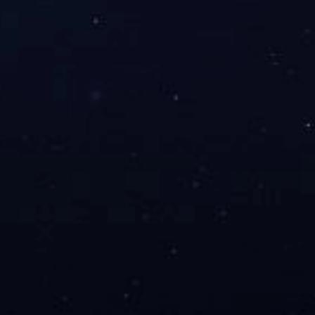
找到我们
福安市孩速峰450号
电话: 13166119642
上班时间: 早上9点 - 下午4点