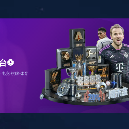
nmpyybis@126.com
首页
认识bevictor伟德
体育热点
体
体育明星
首页
-
体育明星