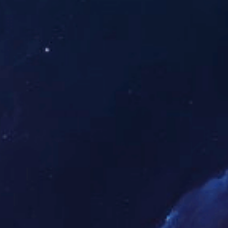
公司服务
沟通伟德国际1946
热门新闻
足球明星大头插画作品展示与
创作灵感分享
2026-01-09 21:19:55
足球明星皮尔森的个人资料与
精彩瞬间图片分享
2026-01-04 17:03:20
足球明星DIY油画教程轻松上手
让你成为创作达人
2025-12-25 04:04:26