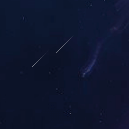
牙素以技术流派著称，而瑞士则凭借其稳
念和期待，观众们纷纷猜测哪一方能够在
此外，随着各国足球水平逐渐接近，此类
准。无论是为了提高排名还是积累信心，
班牙与瑞士之间的较量，无疑具有深远意
2、战术对比与应用