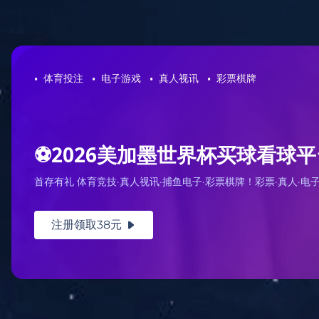
福安市孩速峰450号
+13166119642
h