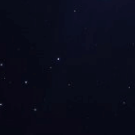
导航
首页
bevictor伟德官网 - 韦德官方网站✅
🏆『zibojinyuda.com』🏆✅是世
认识be
界顶级真人游戏让生活更精彩!为国内
体育
游戏玩家打造的全球最顶级乐趣游戏
APP,提供下载、入口、首页、平
体育
台、登陆、官网、二十四小时专属客
公司
服在线服务!全球最安全,最信誉,最公
沟通伟
平的平台运营商!
邮箱:hnmpyybis@126.com