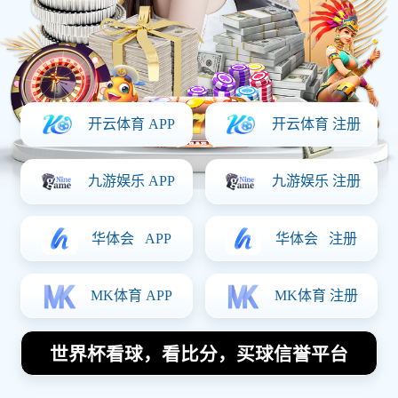
意甲激战帕尔马迎战莱切双方争夺关
键三分精彩对决即将上演
2025-10-05 04:11:53
在意甲联赛的激烈竞争中，帕尔马与莱切的对决无
疑是本轮最为引人注目的比赛。双方都在为争夺宝
贵的三分而战，比赛的重要性不言而喻。帕尔马希
望借主场之利提升自己的排名，而莱切则力求在客
场拿下胜利以确保自己在积分榜上的安全位置。这
场较量不仅关乎积分，更是两队士气和信心的直接
体现。本文将从四个方面深入探讨这场精彩对决，
包括两队近期状态分析、历史交锋记录、战术布置
及球员表现，以及比赛可能产生的影响等，为读者
全方位呈现这场万众期待的赛事。
1、两队近期状态分析
进入新赛季以来，帕尔马展现出了积极向上的态
势。在最近几轮比赛中，他们逐渐找回了昔日的竞