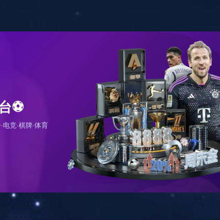
nmpyybis@126.com
首页
认识bevictor伟德
体育热点
体
体育明星
首页
-
体育明星