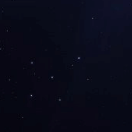
导航
首页
bevictor伟德官网 - 韦德官方网站✅
🏆『zibojinyuda.com』🏆✅是世
认识be
界顶级真人游戏让生活更精彩!为国内
体育
游戏玩家打造的全球最顶级乐趣游戏
APP,提供下载、入口、首页、平
体育
台、登陆、官网、二十四小时专属客
公司
服在线服务!全球最安全,最信誉,最公
沟通伟
平的平台运营商!
邮箱:hnmpyybis@126.com