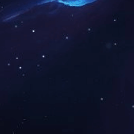
在重振斗志的道路上，汉堡队已经迈出了
素质和应变能力。但无论面对怎样的困难
来的比赛中继续拼搏，争取为球迷们带来
上一篇
雷霆击败湖人，取得四连胜：一场激情与
下一篇
开拓者客场惜败猛龙，利拉德30分全队