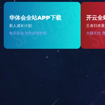
汉堡队连胜保级，重振斗志迎
2025-04-23 15:54:29
在过去的一个赛季中，汉堡队经历了一段
成功保级，还重振了整个球队的斗志。在
队精神，为所有球迷带来了无尽的激动与
汉堡队的复苏并非一蹴而就，而是经过了
键作用。教练团队在赛季初期面对压力时
手的弱点，制定了更为灵活的比赛计划。
带来了更多的机会。与此管理层也在转会
些新面孔与现有阵容的配合默契度不断提
汉堡队球员的表现同样功不可没。在面对
理上的障碍。特别是几名核心球员，他们
则，带领全队保持高昂的士气，还在训练