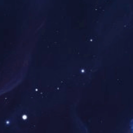
争激烈的联赛中突出重围。
些比赛中，汉堡队不仅展现了强大的战斗力，更重
胜利，都是球队重塑信念的过程。这种信心不仅来
渐巩固的凝聚力。球员们在训练场上互相激励，在
着他们不断前进。
保级线上，更是要在未来的比赛中取得更大的突