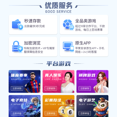
段。小组赛阶段将进行为期两周的比赛，各队伍将
在此阶段争夺晋级名额。随后，淘汰赛阶段将进入
高潮，决出最终的冠军。这种时间安排使得赛事的
观赏性和竞争性得以提升。
此外，比赛的具体时间安排也考虑到了观众的观看
习惯，尽量避开工作日的高峰时段，确保更多的球
迷能够现场观看比赛。这样的安排无疑将提升赛事
的观众参与度，营造出热烈的比赛氛围。
2、参赛球队分析