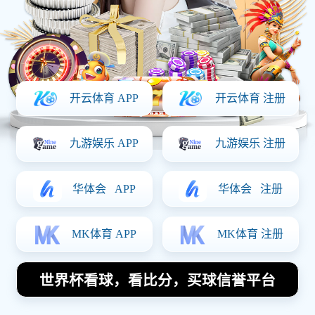
巴塞罗那主场大胜，梅西贡献帽子戏
法，领跑西甲积分榜
2025-06-01 15:30:38
2024年8月14日，西甲联赛迎来了一场备受瞩目的
焦点战役。巴塞罗那主场迎战宿敌塞维利亚，最终
以4-1的大比分大胜对手，牢牢占据了西甲积分榜的
首位。而在这场比赛中，梅西无疑是当之无愧的场
上主角，他在比赛中上演了个人职业生涯中的第50
次帽子戏法，再次证明了自己作为世界顶级球星的
卓越能力。
比赛的开局阶段，双方你来我往，节奏非常快。塞
维利亚在开场后的几次进攻中表现得相当积极，企
图在巴萨的主场制造麻烦。巴塞罗那凭借其强大的
中场控制力和后防线的稳固，很快就掌握了比赛的
主动权。第15分钟，巴萨获得了一次宝贵的前场任
意球机会，梅西冷静主罚，将球精准地送入对方球