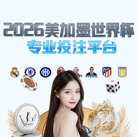
福安市孩速峰450号
+13166119642
hnmpyybis@126.com
工作时间: 上午9点 - 下午6点
体育明星
首页
-
体育明星