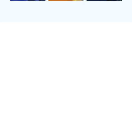
步影响了他们在场上的发挥，加剧了输球的循环。
2、主帅辞职带来的冲击
主帅辞职对于任何一支球队都是一次巨大的打击，
对于正处于低谷期的活塞队来说更是如此。作为掌
控全局的人，他的一系列决策直接影响着球队的成
绩与士气。他选择辞去职位，无疑加重了团队内部
的不安情绪。
此外，新任临时教练需要时间来调整战术和磨合阵
容，但此时时间已经非常紧迫。如果不能迅速找到
解决方案，很可能会延续此前的不良状态，让球队
再次陷入困境。
同时，这样的大变化也让管理层面临重大考验。如
何选拔新的教练人选，以及如何调整球队结构，将
直接关系到未来赛季的发展方向和目标。因此，在
这样的背景下，俱乐部必须尽快做出明智决策，以
重振士气。
3、球员们的内心挣扎