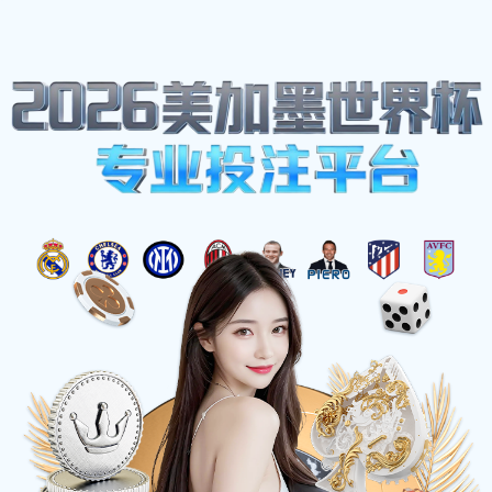
福安市孩速峰450号
+13166119642
hnmpyybis@126.com
工作时间: 上午9点 - 下午6点
体育热点
首页
-
体育热点