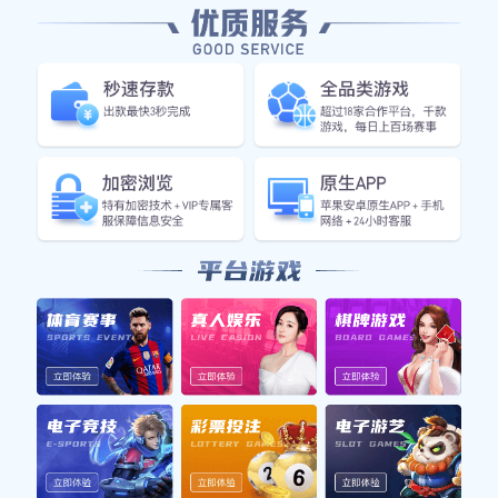
两端的重要性。整场比赛下来，詹姆斯无疑是湖人
的绝对核心，他的一举一动都牵动着球迷和球队的
心。
尤其是在加时赛阶段，詹姆斯凭借其丰富的经验和
冷静的头脑，多次帮助球队稳住局面。他总是在关
键时刻选择最佳投篮机会，为湖人锁定胜局。此
外，他还通过精准的传球，不断为队友创造得分机
会，有效地调动起整个球队的进攻节奏。
值得一提的是，在面对勇士队强硬防守之际，詹姆