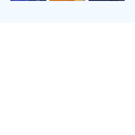
总之，从历史交锋记录来看，大巴黎虽具优势，但
凯尔特人的反击能力同样不可小觑。他们将在客场
全力争取好成绩，以证明自己在欧洲足坛的一席之
地。这种不确定感正是足球比赛最吸引人的地方之
一。
2、球员表现及关键人物
对于大巴黎来说，他们拥有众多世界顶级球员，其
中梅西、内马尔以及姆巴佩等明星球员更是备受瞩
目。三位超级巨星各自具备独特的技术特点与个人
魅力，他们不仅能改变比赛局势，还能通过个人能
力带动整个球队向前发展。在进攻端，他们形成了
令人畏惧的组合，为对方防线带来巨大的压力。
与此同时，凯尔特人的阵容虽然没有那么耀眼，但
他们有自己的核心球员，比如麦克格雷戈和福里斯
特等。他们凭借丰富的大赛经验和坚韧不拔的斗