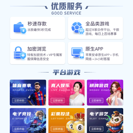
希望通过稳固的防线来抵挡巴萨强大的进攻火力，
同时利用快速反击寻找得分机会。
另一方面，巴塞罗那则是以控球为核心理念，他们
强调传控配合，通过中场球员的调度来撕开对方防
线。主教练在赛前强调了团队合作的重要性，希望
球员们能保持冷静，有效利用空间进行有效进攻。
两队不同风格之间的碰撞，无疑为本场比赛增添了
许多看点。在各自战术体系下，两队如何应对和调
整，将直接影响到比赛结果。