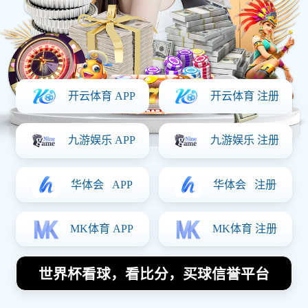
CCTV5直播尤文图斯对阵巴塞罗那精
彩赛事全程回顾与分析
2025-10-02 13:45:14
本文将对CCTV5直播的尤文图斯与巴塞罗那之间的
精彩赛事进行全方位回顾与分析。从比赛前的战术
布局、关键球员的表现、比赛过程中的精彩瞬间以
及赛后的数据统计等四个方面，详细探讨这场备受
关注的对决。通过对比赛的深入分析，我们不仅能
够了解到两队在场上的表现，更能领略到足球这项
运动所带来的魅力和激情。此外，文章还将结合赛
事背景，为读者提供更全面的理解与思考。这是一
场高水平足球盛宴，值得每一位球迷细细品味。
1、赛前战术布局
在这场比赛之前，两支球队都进行了充分的准备。
尤文图斯作为意甲传统强队，在主帅的指挥下，制
定了一套针对巴塞罗那风格的防守反击战术。他们