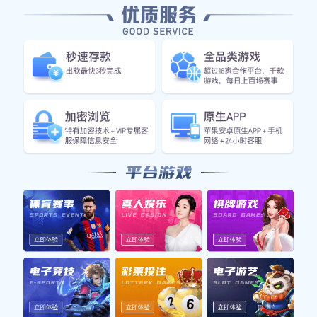
成立以来便以其出色的表现赢得了众多荣誉。在国
内联赛中，他们常常位列前茅，并且在国际比赛中
也屡次代表中国出战，展现了良好的竞技状态。然
而，在取得成绩的同时，其独特的战术安排和队员
之间的配合也引发了一些争议。
球队在技术上注重快速反击与灵活变阵，这使得他
们能够迅速适应对手的战术。然而，这种风格也要
求队员具备极高的默契度与个人能力。如果某一环
节出现失误，就可能导致整体节奏被打乱，从而影
响比赛结果。