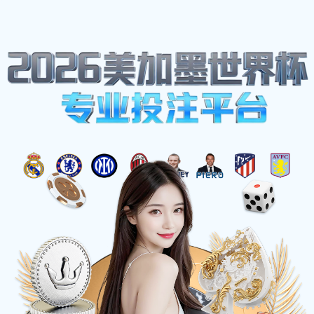
福安市孩速峰450号
+13166119642
hnmpyybis@126.com
工作时间: 上午9点 - 下午6点
体育热点
首页
-
体育热点