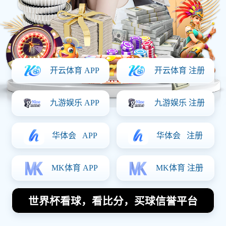
独行侠足球明星阵容揭秘球场上的传
奇与荣耀交织
2025-11-21 05:13:01
本文将对独行侠足球明星阵容进行深入剖析，揭示
球场上那些传奇与荣耀交织的瞬间。在这篇文章
中，我们将从四个方面来探讨独行侠足球队的明星
阵容：历史背景、球员风采、战术体系及荣誉成
就。通过详细解读这些方面，我们不仅能更好地理
解球队的辉煌历程，还能感受到球员们在赛场上的
激情与努力。无论是昔日传奇，还是现役巨星，他
们都为这一团队注入了无限活力，让人们铭记于
心。在这条探索之路上，让我们一起走进独行侠足
球队的世界，感受那份属于他们的荣耀。
1、历史背景
独行侠足球队成立于20世纪初，是中国足球历史上
最具影响力和代表性的球队之一。经过多年的发展