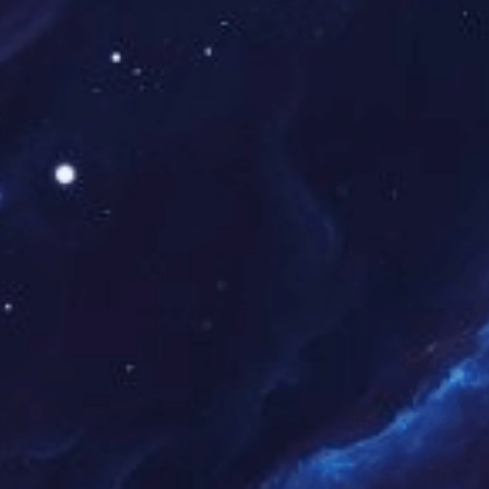
榜样。
也是检验球队实力的重要舞台。自1968年以来，德
多次进入决赛。不同于其他比赛的是，欧洲杯更能
兰夺冠，这两次胜利充分证明了德国足球在欧洲顶级赛
不同年代的足球明星如马特乌斯和巴拉克等都发挥
如基米希和萨内也逐渐崭露头角，他们不仅继承了
球队焕发新的活力。通过这些成功经历，可以看出
。
着属于自己的个人成就。在国际足坛上，有许多来
誉，如弗朗茨·贝肯鲍尔曾三度获得金球奖，这是对
代表的新一代明星，同样取得了一系列惊人的成
频繁入选FIFA年度最佳阵容，并且为国家队效力期