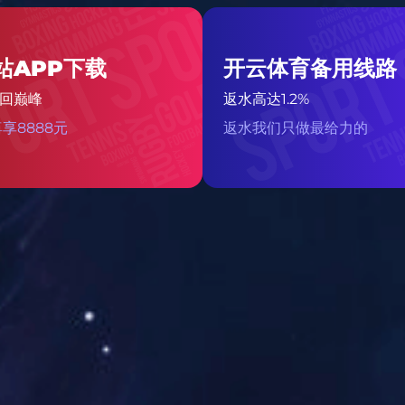
成就回顾
足球明星，他们的辉煌历程和卓越成就不仅为球队
。从早期的赫尔曼·冯·比尔克到现代的穆勒、诺伊
色表现令人难以忘怀。文章将从四个方面对德国队
括他们在世界杯赛场上的战绩、在欧洲杯上的辉
和国际足坛的影响。通过这些方面，我们不仅可以
些明星背后的辛勤付出和不懈追求。
，而这一成就离不开一代代优秀球员的贡献。从
意大利世界杯，再到2014年巴西世界杯，德国队始终是
论是古利特、贝肯鲍尔这样的传奇人物，还是近年