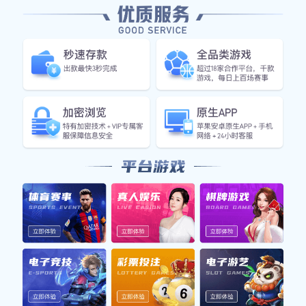
显现，导致球队的表现不够稳定。
管理层深知，如果继续依赖这些老将，未来的挑战
只会更加严峻。因此，在新任主帅的带领下，国际
米兰决定进行一场大刀阔斧的改革。他们的目标很
明确：为年轻球员提供更多的上场机会，并通过更
新换代提升球队的整体活力。
对这些老将来说，解约可能是个艰难的决定，但对
于俱乐部和球迷而言，这却是一个必须要面对的现
实问题。随着足球运动的发展速度越来越快，身体
素质和速度的重要性愈发凸显，这让年轻球员的地