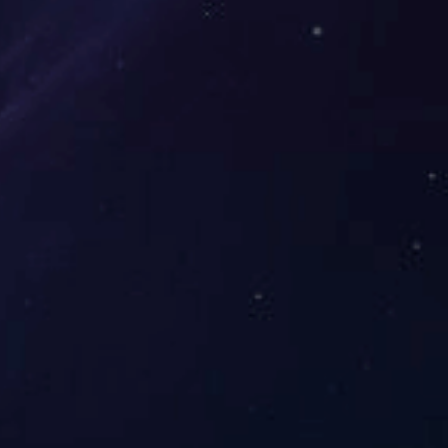
说是一段值得铭记于心的不凡经历。这不仅是一场篮球
们明白竞技体育所蕴含的不仅仅是胜负，还有奋斗
，每一个瞬间都是值得珍藏和回味的重要财富。
 essence of these battles will always
多类似精彩纷呈、高水平对抗，为广大篮球爱好者提供更
探讨
焦点对决中笑到最后