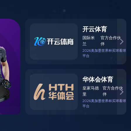
工作时间: 上午9点 - 下午6点
育明星
公司服务
致电我们
13166119642
沟通伟德国际1946