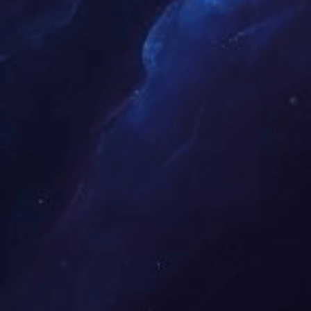
段，通过快速转移球寻找空位三分，而湖人则依靠
，科比开始发力，他连续命中几个高难度投篮，将
，让他们再次相信奇迹会出现。
之间你追我赶。在关键时刻，加索尔如同定海神针
科比更是在临近终场的时候上演了一记压哨三分，
十秒钟时，双方比分几乎持平，整个赛场瞬间安静
幕，无论结果如何都已成为那一年最令人铭记的一
表示对此次对抗感到满意，并认为这样的激烈竞争
而言，这也是一次心灵上的洗礼，让大家感受到篮
到了自己的未来方向。他们从科比和加索尔身上学
键时刻把握机会。这些经验不仅有助于他们职业生
平迈进。
事，它还传递出了团结奋进、不屈不挠拼搏精神的
所在，是每一个喜爱这项运动的人共同追求与珍视