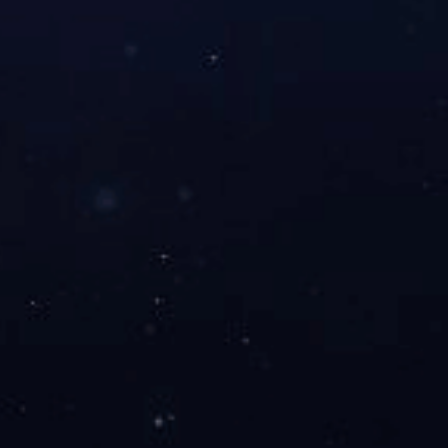
网站地图
– XML
victor伟德
热点
明星
服务
德国际1946