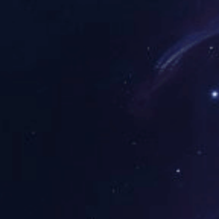
员为核心、追求进攻华丽程度的湖人。这
了悬念。
2、比赛前夕准备充分
进入到这场激战之前，两队都进行了充分
了详细的战术计划。他们希望通过严密盯
行反击。此外，在训练中加强了三分投射
而湖人方面也不甘示弱，他们明确知道面
练卢克·沃顿强调了团队协作的重要性，
来找到最佳投篮机会。同时，他也特别安
默契度。
这种双方面临压力与挑战下展现出的备战
比赛更加令人期待。每个细节都可能成为
好。
3、精彩绝伦的比赛过程
随着哨声响起，比赛正式开始。双方都表
节中，湖人利用科比灵活多变的进攻打出
逐渐稳住局面。这种你来我往，让现场观