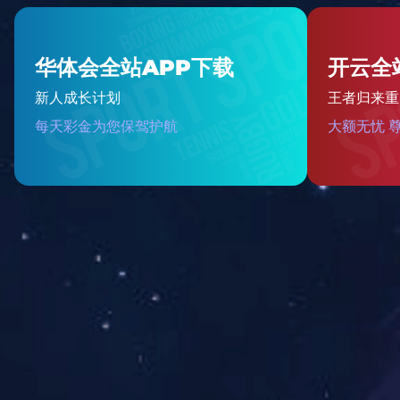
2016年灰熊与湖人激战回顾
现
2025-08-29 06:10:38
2016年灰熊与湖人的对决是一场备受瞩
采。这场战斗不仅吸引了无数球迷的关注
凭借其强大的团队配合和出色的防守策略
靠其丰富的历史底蕴和明星球员的个人能
顾，我们可以深入了解当时双方阵容、比
那些闪耀在赛场上的篮球巨星所带来的激
1、两支球队背景分析
在2016年的NBA赛季中，灰熊队以其
为西部联盟的一支强队，灰熊凭借扎实的