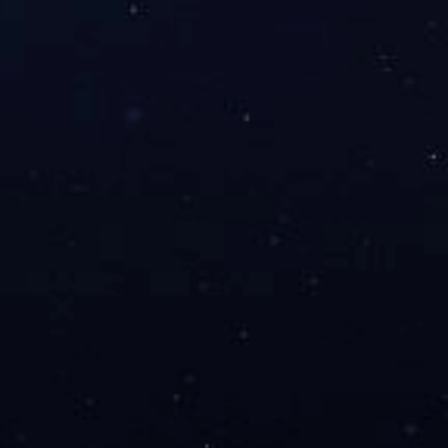
找到我们
福安市孩速峰450号
电话: 13166119642
上班时间: 早上9点 - 下午4点