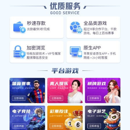
迅速崛起，成为韩国足球界的重要力量。球队多次
获得K联赛冠军，并在亚冠联赛中也有过亮眼表现。
蔚山现代不仅拥有深厚的历史积淀，还融入了当地
独特的文化和精神，使得球队在本土球迷心中占据
着不可替代的位置。
相比之下，首尔FC作为韩国足球历史悠久的俱乐部
之一，其成立时间可追溯至1990年。球队曾多次夺
得国内外荣誉，以其精湛的技艺和强大的团队协作
著称。首尔FC不仅是一支竞技型球队，更是承载着
城市荣耀和希望的象征，是无数球迷心中的偶像。