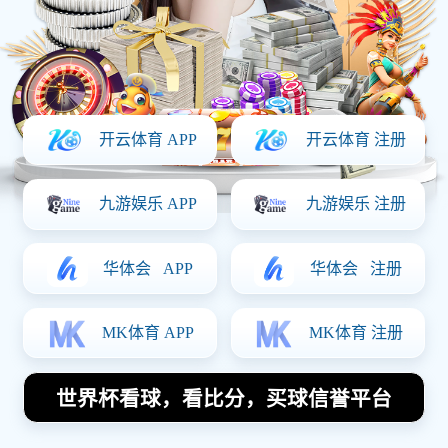
蔚山现代与首尔FC激战在即谁能在这
场焦点对决中笑到最后
2025-08-30 08:34:28
在即将到来的比赛中，蔚山现代与首尔FC两支劲旅
将在绿茵场上展开激烈对决。这场焦点对决不仅是
韩国足球联赛的一场重要赛事，更是两个城市、两
种文化的碰撞。蔚山现代凭借其强大的阵容和出色
的战术布局，一直以来都是联赛中的佼佼者，而首
尔FC则以其丰富的历史和卓越的技术水平著称。这
篇文章将从四个方面深入分析这场比赛，包括双方
球队历史背景、近期表现、战术特点以及关键球员
的发挥预测，力求为读者呈现出一幅立体而生动的
比赛图景。在这场高水平对抗中，究竟谁能笑到最
后，让我们拭目以待。
1、球队历史与文化背景
蔚山现代足球俱乐部成立于1983年，自那时以来便