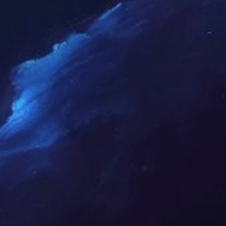
西安乒乓球队选拔赛表现评析
与比赛经验总结
2025-12-24 10:22:05
足球明星与两杆大烟枪的精彩
对决视频引发热议与讨论
2025-12-23 17:04:51
足球明星咖位排行榜揭秘各大
球星的影响力与魅力分析
2025-12-23 00:43:25
杭州足球队心理素质强劲荣登
全国第五名引发关注
2025-12-22 06:59:26
足球明星的陕西媳妇是谁揭晓
她的美丽照片与故事
2025-12-21 15:22:07
狼狗足球明星的真实身份揭晓
背后的故事与成就分析