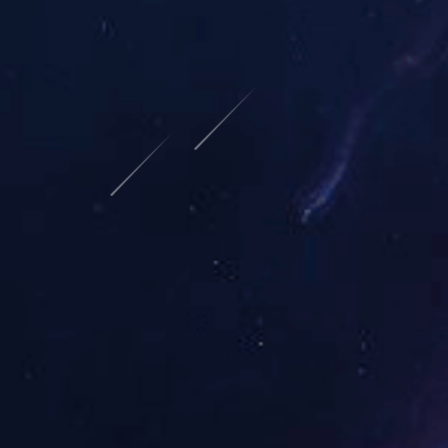
了对方接应，使得对手难以展开有效反击
此外，在接发球方面，队员们也展现了出
进攻创造了机会，同时也减少了失误率，
力，使得队伍能够多次打乱对方阵型，掌
同时，在进攻环节上，队员们通过多样化
施加压力。他们灵活运用不同战术，根据