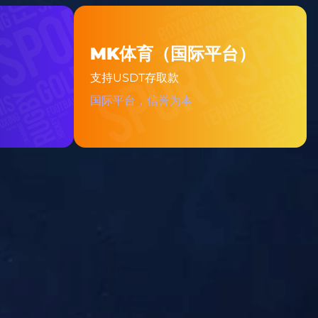
导航
认识bevictor伟德
体育热点
体育明星