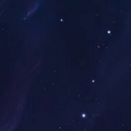
。
色的判断力与反应速度。优秀的接发球不仅为后续
提高了整场比赛的稳定性。这种高水平的接发球能
控比赛节奏。
的攻击手段，如强攻、高吊和快攻等，不断给对手
场上形势调整打法，使得进攻端显得极具威胁，为