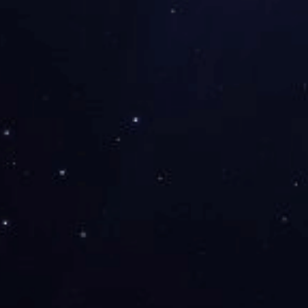
导航
首页
bevictor伟德官网 - 韦德官方网站✅
🏆『zibojinyuda.com』🏆✅是世
认识be
界顶级真人游戏让生活更精彩!为国内
体育
游戏玩家打造的全球最顶级乐趣游戏
APP,提供下载、入口、首页、平
体育
台、登陆、官网、二十四小时专属客
公司
服在线服务!全球最安全,最信誉,最公
沟通伟
平的平台运营商!
邮箱:hnmpyybis@126.com