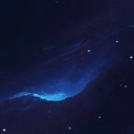
此外，自信心也是一个不可忽视的问题。
的自信心，使得他们在场上敢于尝试各种
能更加放松地处理一对一情况，从容应对
与此同时，与团队成员之间良好的沟通也
能改变局势，因此及时分享信息和反馈尤
配合机会，这种默契合作进一步增强了他
伟德bv国际体育
4、丰富比赛经验
丰富的比赛经验使得“最粘脚”的足球明
己的策略。在长期参与高水平联赛及国际
对手风格都有深刻认识，使得自己能够迅
此外，通过不断参加重大赛事，他们也学
时候，一次精彩绝伦的小细节往往就能改
下来的直觉判断力。不少成就斐然的大牌
无法做到之事。”
最后，与优秀队友共同作战也是提升个人
共同成长。这种集体智慧不仅有助于自己
道路。因此，可以说丰富经验是成就“粘