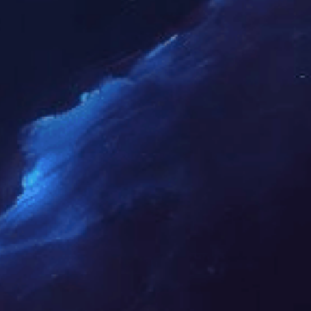
西安乒乓球队选拔赛表现评析
与比赛经验总结
2025-12-24 10:22:05
足球明星与两杆大烟枪的精彩
对决视频引发热议与讨论
2025-12-23 17:04:51
足球明星咖位排行榜揭秘各大
球星的影响力与魅力分析
2025-12-23 00:43:25
杭州足球队心理素质强劲荣登
全国第五名引发关注
2025-12-22 06:59:26
足球明星的陕西媳妇是谁揭晓
她的美丽照片与故事
2025-12-21 15:22:07
狼狗足球明星的真实身份揭晓
背后的故事与成就分析