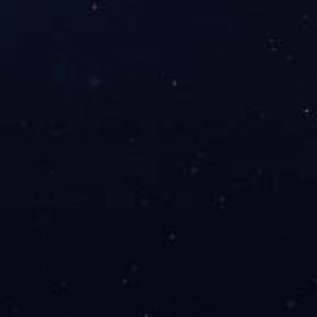
找到我们
福安市孩速峰450号
电话: 13166119642
上班时间: 早上9点 - 下午4点